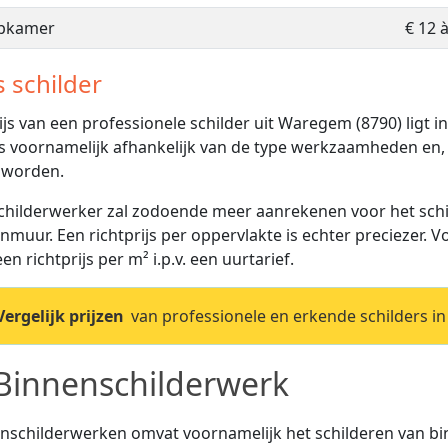
apkamer
€ 12 
s schilder
ijs van een professionele schilder uit Waregem (8790) ligt i
 is voornamelijk afhankelijk van de type werkzaamheden en, 
 worden.
childerwerker zal zodoende meer aanrekenen voor het schi
nmuur. Een richtprijs per oppervlakte is echter preciezer. 
en richtprijs per m² i.p.v. een uurtarief.
Vergelijk prijzen
van professionele en erkende schilders i
Binnenschilderwerk
nschilderwerken omvat voornamelijk het schilderen van 