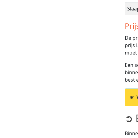
Sla
Prij
De pr
prijs
moet
Een s
binne
best e
☛
➲ 
Binne