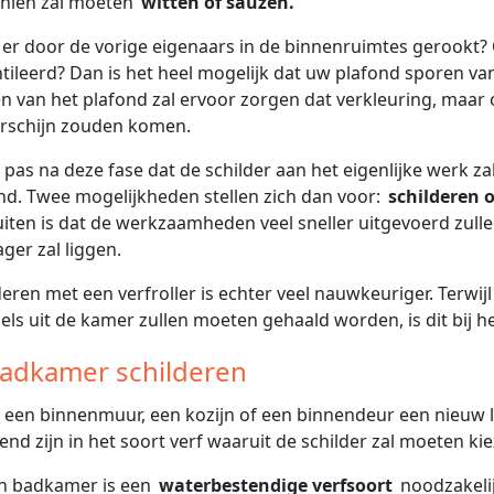
hien zal moeten
witten of sauzen.
er door de vorige eigenaars in de binnenruimtes gerookt?
tileerd? Dan is het heel mogelijk dat uw plafond sporen van
n van het plafond zal ervoor zorgen dat verkleuring, maar o
rschijn zouden komen.
s pas na deze fase dat de schilder aan het eigenlijke werk za
nd. Twee mogelijkheden stellen zich dan voor:
schilderen o
uiten is dat de werkzaamheden veel sneller uitgevoerd zul
ager zal liggen.
deren met een verfroller is echter veel nauwkeuriger. Terwijl
ls uit de kamer zullen moeten gehaald worden, is dit bij het
Badkamer schilderen
u een binnenmuur, een kozijn of een binnendeur een nieuw li
end zijn in het soort verf waaruit de schilder zal moeten ki
en badkamer is een
waterbestendige verfsoort
noodzakeli