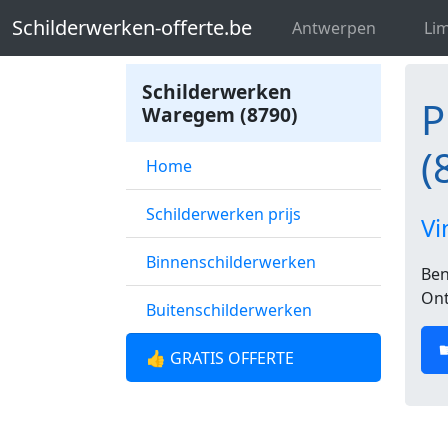
Schilderwerken-offerte.be
Profession
Schilderwerken-offerte.be
Antwerpen
Li
Schilderwerken
P
Waregem (8790)
(
Home
Schilderwerken prijs
Vi
Binnenschilderwerken
Ben
Ont
Buitenschilderwerken
👍 GRATIS OFFERTE