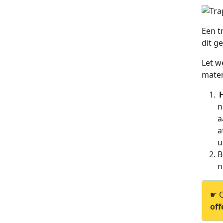
Een t
dit g
Let w
mater
n
a
a
u
B
n
☛ O
off