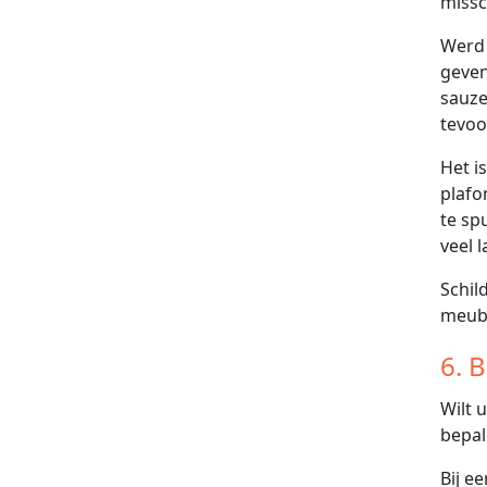
missc
Werd 
geven
sauze
tevoo
Het i
plafo
te sp
veel l
Schil
meube
6. 
Wilt 
bepal
Bij e