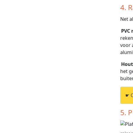
4. 
Net a
PVC 
reken
voor 
alumi
Hout
het g
buite
☛ 
5. 