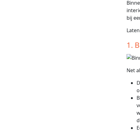
Binne
inter
bij e
Laten
1. 
Net a
D
o
B
v
w
d
E