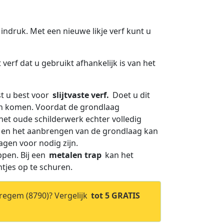
 indruk. Met een nieuwe likje verf kunt u
verf dat u gebruikt afhankelijk is van het
st u best voor
slijtvaste verf.
Doet u dit
ijn komen. Voordat de grondlaag
het oude schilderwerk echter volledig
en en het aanbrengen van de grondlaag kan
agen voor nodig zijn.
ppen. Bij een
metalen trap
kan het
htjes op te schuren.
regem (8790)? Vergelijk
tot 5 GRATIS