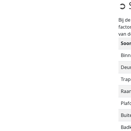
➲ 
Bij d
facto
van 
Soor
Bin
Deu
Trap
Raa
Plaf
Bui
Bad