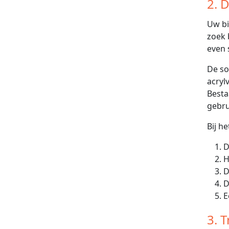
2. 
Uw bi
zoek 
even 
De so
acryl
Besta
gebru
Bij h
D
H
E
3. 