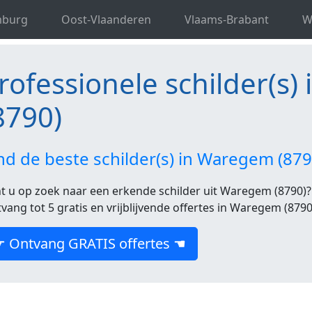
ele schilder(s) in West-Vlaanderen
Professionele schilde
mburg
Oost-Vlaanderen
Vlaams-Brabant
W
rofessionele schilder(s
8790)
nd de beste schilder(s) in Waregem (87
t u op zoek naar een erkende schilder uit Waregem (8790)? 
vang tot 5 gratis en vrijblijvende offertes in Waregem (8790
☛ Ontvang GRATIS offertes ☚