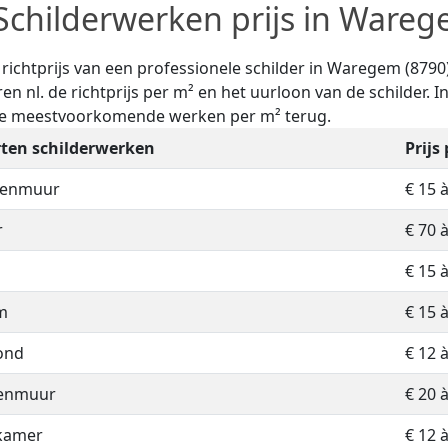
Schilderwerken prijs in Wareg
e richtprijs van een professionele schilder in Waregem (879
ren nl. de richtprijs per m² en het uurloon van de schilder. I
de meestvoorkomende werken per m² terug.
ten schilderwerken
Prijs
nenmuur
€ 15 
r
€ 70 
€ 15 
m
€ 15 
ond
€ 12 
tenmuur
€ 20 
kamer
€ 12 