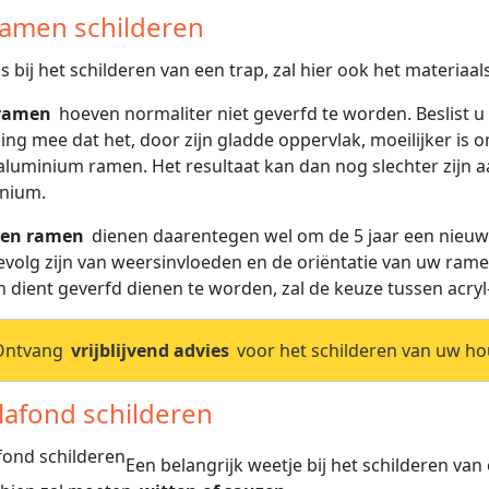
Ramen schilderen
ls bij het schilderen van een trap, zal hier ook het materiaal
ramen
hoeven normaliter niet geverfd te worden. Beslist u
ing mee dat het, door zijn gladde oppervlak, moeilijker is 
aluminium ramen. Het resultaat kan dan nog slechter zijn a
nium.
en ramen
dienen daarentegen wel om de 5 jaar een nieuwe
evolg zijn van weersinvloeden en de oriëntatie van uw rame
n dient geverfd dienen te worden, zal de keuze tussen acryl
Ontvang
vrijblijvend advies
voor het schilderen van uw h
Plafond schilderen
Een belangrijk weetje bij het schilderen van