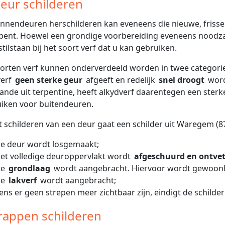
Deur schilderen
nnendeuren herschilderen kan eveneens die nieuwe, frisse 
bent. Hoewel een grondige voorbereiding eveneens noodzake
stilstaan bij het soort verf dat u kan gebruiken.
orten verf kunnen onderverdeeld worden in twee categorie
verf
geen sterke geur
afgeeft en redelijk
snel droogt
word
ande uit terpentine, heeft alkydverf daarentegen een sterker
iken voor buitendeuren.
et schilderen van een deur gaat een schilder uit Waregem (87
e deur wordt losgemaakt;
et volledige deuroppervlakt wordt
afgeschuurd en ontvet
De
grondlaag
wordt aangebracht. Hiervoor wordt gewoonli
De
lakverf
wordt aangebracht;
ens er geen strepen meer zichtbaar zijn, eindigt de schilde
Trappen schilderen