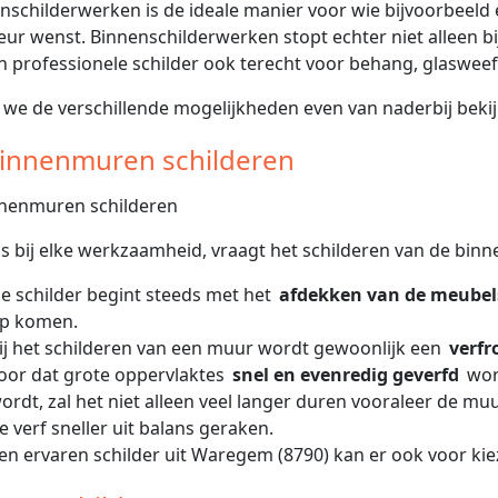
nschilderwerken is de ideale manier voor wie bijvoorbeeld 
ieur wenst. Binnenschilderwerken stopt echter niet alleen b
en professionele schilder ook terecht voor behang, glasweefs
 we de verschillende mogelijkheden even van naderbij bekij
Binnenmuren schilderen
ls bij elke werkzaamheid, vraagt het schilderen van de bi
e schilder begint steeds met het
afdekken van de meubel
p komen.
ij het schilderen van een muur wordt gewoonlijk een
verfr
oor dat grote oppervlaktes
snel en evenredig geverfd
wor
ordt, zal het niet alleen veel langer duren vooraleer de mu
e verf sneller uit balans geraken.
en ervaren schilder uit Waregem (8790) kan er ook voor k