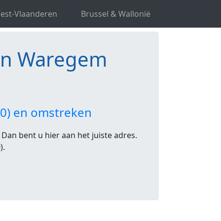
r(s) in Waregem
est-Vlaanderen
Brussel & Wallonië
) in Waregem
90) en omstreken
Dan bent u hier aan het juiste adres.
).