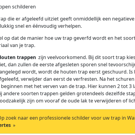
rap die er afgeleefd uitziet geeft onmiddellijk een negatieve
elukkig snel en éénvoudig verhelpen.
el op dat de manier hoe uw trap geverfd wordt en het soort 
iaal van je trap.
Houten trappen
zijn veelvoorkomend. Bij dit soort trap kie
iet, dan zullen de eerste afgesleten sporen snel tevoorsch
angelegd wordt, wordt de houten trap eerst geschuurd. Is 
fgeleefd, verwijder dan eerst de verfresten. Na het schur
 beginnen met het verven van de trap. Hier kunnen 2 tot 3 l
ij andere soorten trappen gelden grotendeels dezelfde sta
oodzakelijk zijn om vooraf de oude lak te verwijderen of lic
p zoek naar een professionele schilder voor uw trap in Wa
ertes
»