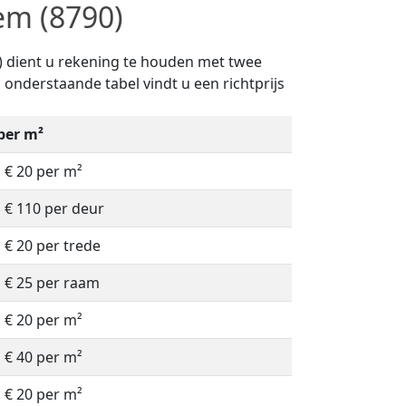
em (8790)
0) dient u rekening te houden met twee
n onderstaande tabel vindt u een richtprijs
 per m²
à € 20 per m²
à € 110 per deur
à € 20 per trede
à € 25 per raam
à € 20 per m²
à € 40 per m²
à € 20 per m²