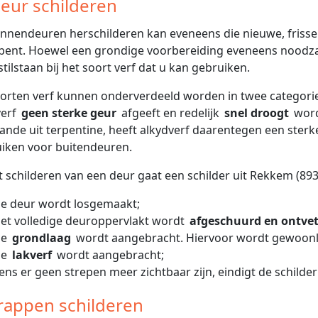
Deur schilderen
nnendeuren herschilderen kan eveneens die nieuwe, frisse 
bent. Hoewel een grondige voorbereiding eveneens noodzake
stilstaan bij het soort verf dat u kan gebruiken.
orten verf kunnen onderverdeeld worden in twee categorie
verf
geen sterke geur
afgeeft en redelijk
snel droogt
word
ande uit terpentine, heeft alkydverf daarentegen een sterker
iken voor buitendeuren.
et schilderen van een deur gaat een schilder uit Rekkem (893
e deur wordt losgemaakt;
et volledige deuroppervlakt wordt
afgeschuurd en ontvet
De
grondlaag
wordt aangebracht. Hiervoor wordt gewoonli
De
lakverf
wordt aangebracht;
ens er geen strepen meer zichtbaar zijn, eindigt de schilde
Trappen schilderen