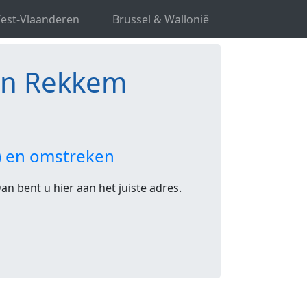
(s) in Rekkem
est-Vlaanderen
Brussel & Wallonië
 in Rekkem
0) en omstreken
n bent u hier aan het juiste adres.