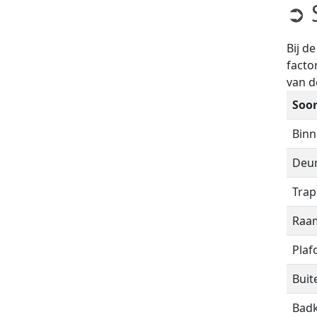
➲ 
Bij d
facto
van 
Soor
Bin
Deu
Trap
Raa
Plaf
Bui
Bad