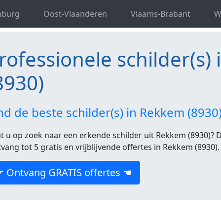
ele schilder(s) in West-Vlaanderen
Professionele schilder
mburg
Oost-Vlaanderen
Vlaams-Brabant
W
rofessionele schilder(s)
8930)
nd de beste schilder(s) in Rekkem (893
t u op zoek naar een erkende schilder uit Rekkem (8930)? Da
vang tot 5 gratis en vrijblijvende offertes in Rekkem (8930).
☛ Ontvang GRATIS offertes ☚