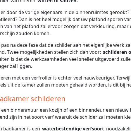
hien zal moeten
witten of sauzen.
er door de vorige eigenaars in de binnenruimtes gerookt?
tileerd? Dan is het heel mogelijk dat uw plafond sporen van
n van het plafond zal ervoor zorgen dat verkleuring, maar o
rschijn zouden komen.
s pas na deze fase dat de schilder aan het eigenlijke werk za
nd. Twee mogelijkheden stellen zich dan voor:
schilderen o
uiten is dat de werkzaamheden veel sneller uitgevoerd zul
ager zal liggen.
deren met een verfroller is echter veel nauwkeuriger. Terwijl
ls uit de kamer zullen moeten gehaald worden, is dit bij het
Badkamer schilderen
u een binnenmuur, een kozijn of een binnendeur een nieuw li
end zijn in het soort verf waaruit de schilder zal moeten ki
en badkamer is een
waterbestendige verfsoort
noodzakeli