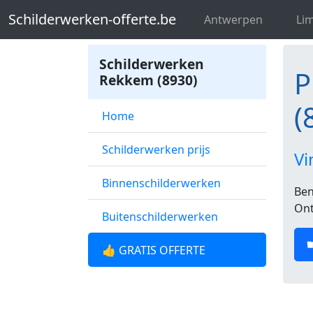
Schilderwerken-offerte.be
Profession
Schilderwerken-offerte.be
Antwerpen
Li
Schilderwerken
P
Rekkem (8930)
(
Home
Schilderwerken prijs
Vi
Binnenschilderwerken
Ben
Ont
Buitenschilderwerken
👍 GRATIS OFFERTE