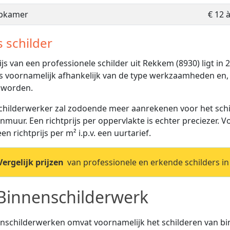
apkamer
€ 12 
s schilder
ijs van een professionele schilder uit Rekkem (8930) ligt in
 is voornamelijk afhankelijk van de type werkzaamheden en, 
 worden.
childerwerker zal zodoende meer aanrekenen voor het schi
nmuur. Een richtprijs per oppervlakte is echter preciezer. 
en richtprijs per m² i.p.v. een uurtarief.
Vergelijk prijzen
van professionele en erkende schilders in
Binnenschilderwerk
nschilderwerken omvat voornamelijk het schilderen van 