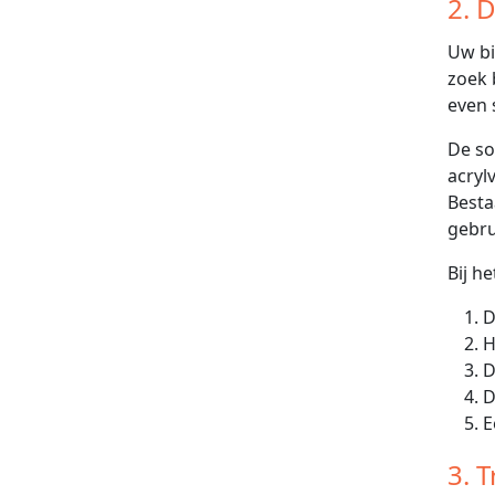
2. 
Uw bi
zoek 
even 
De so
acryl
Besta
gebru
Bij h
D
H
E
3. 