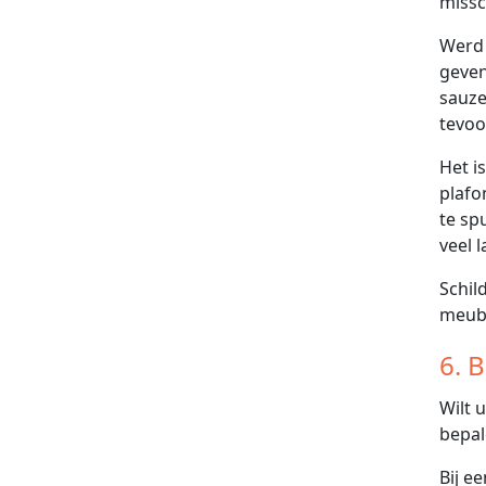
missc
Werd 
geven
sauze
tevoo
Het i
plafo
te sp
veel l
Schil
meube
6. 
Wilt 
bepal
Bij e