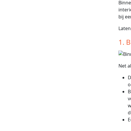
Binne
inter
bij e
Laten
1. 
Net a
D
o
B
v
w
d
E