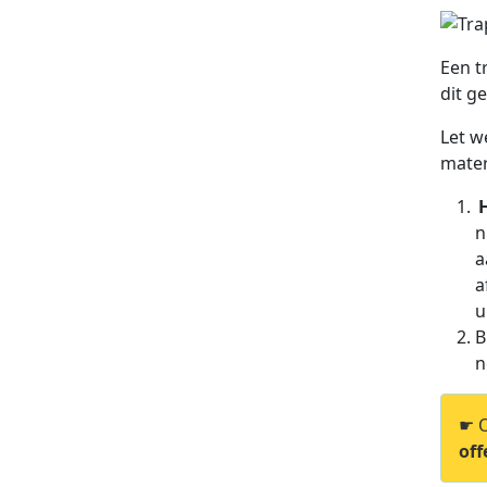
Een t
dit g
Let w
mater
n
a
a
u
B
n
☛ O
off