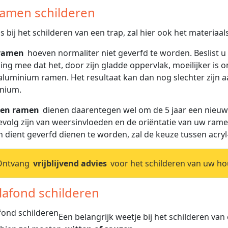
Ramen schilderen
ls bij het schilderen van een trap, zal hier ook het materiaal
ramen
hoeven normaliter niet geverfd te worden. Beslist u
ing mee dat het, door zijn gladde oppervlak, moeilijker is 
aluminium ramen. Het resultaat kan dan nog slechter zijn a
nium.
en ramen
dienen daarentegen wel om de 5 jaar een nieuwe
evolg zijn van weersinvloeden en de oriëntatie van uw rame
n dient geverfd dienen te worden, zal de keuze tussen acryl
Ontvang
vrijblijvend advies
voor het schilderen van uw ho
Plafond schilderen
Een belangrijk weetje bij het schilderen van