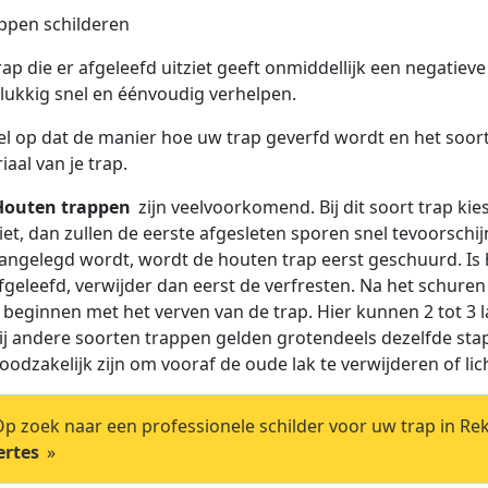
rap die er afgeleefd uitziet geeft onmiddellijk een negatieve
elukkig snel en éénvoudig verhelpen.
el op dat de manier hoe uw trap geverfd wordt en het soort 
iaal van je trap.
Houten trappen
zijn veelvoorkomend. Bij dit soort trap kie
iet, dan zullen de eerste afgesleten sporen snel tevoorsch
angelegd wordt, wordt de houten trap eerst geschuurd. Is 
fgeleefd, verwijder dan eerst de verfresten. Na het schur
 beginnen met het verven van de trap. Hier kunnen 2 tot 3 l
ij andere soorten trappen gelden grotendeels dezelfde sta
oodzakelijk zijn om vooraf de oude lak te verwijderen of lic
p zoek naar een professionele schilder voor uw trap in Re
ertes
»