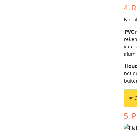
4. 
Net a
PVC 
reken
voor 
alumi
Hout
het g
buite
☛ 
5. 