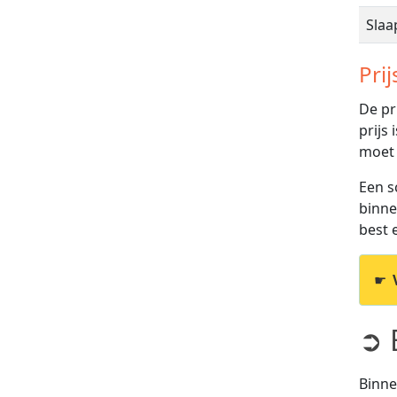
Sla
Prij
De pr
prijs
moet
Een s
binne
best e
☛
➲ 
Binne