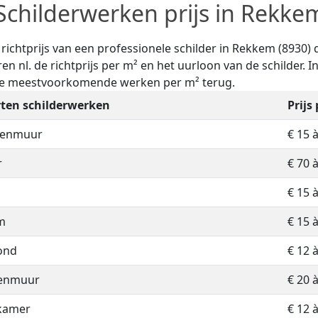
Schilderwerken prijs in Rekke
e richtprijs van een professionele schilder in Rekkem (8930
ren nl. de richtprijs per m² en het uurloon van de schilder. I
de meestvoorkomende werken per m² terug.
ten schilderwerken
Prijs
nenmuur
€ 15 
r
€ 70 
€ 15 
m
€ 15 
ond
€ 12 
tenmuur
€ 20 
kamer
€ 12 