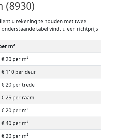
m (8930)
) dient u rekening te houden met twee
n onderstaande tabel vindt u een richtprijs
 per m²
à € 20 per m²
à € 110 per deur
à € 20 per trede
à € 25 per raam
à € 20 per m²
à € 40 per m²
à € 20 per m²