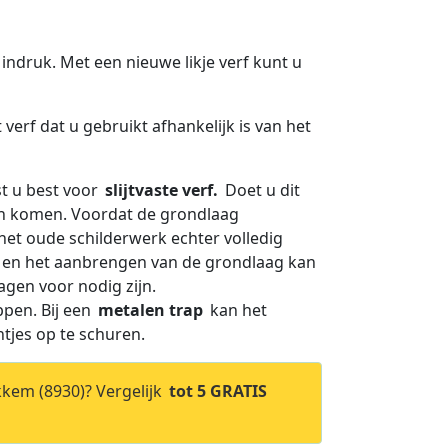
 indruk. Met een nieuwe likje verf kunt u
verf dat u gebruikt afhankelijk is van het
st u best voor
slijtvaste verf.
Doet u dit
ijn komen. Voordat de grondlaag
het oude schilderwerk echter volledig
en en het aanbrengen van de grondlaag kan
agen voor nodig zijn.
ppen. Bij een
metalen trap
kan het
htjes op te schuren.
kkem (8930)? Vergelijk
tot 5 GRATIS