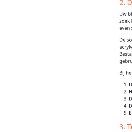
2. 
Uw bi
zoek 
even 
De so
acryl
Besta
gebru
Bij h
D
H
E
3. 