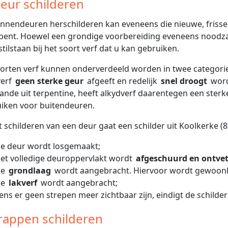
Deur schilderen
nnendeuren herschilderen kan eveneens die nieuwe, frisse 
bent. Hoewel een grondige voorbereiding eveneens noodzake
stilstaan bij het soort verf dat u kan gebruiken.
orten verf kunnen onderverdeeld worden in twee categorie
verf
geen sterke geur
afgeeft en redelijk
snel droogt
word
ande uit terpentine, heeft alkydverf daarentegen een sterker
iken voor buitendeuren.
et schilderen van een deur gaat een schilder uit Koolkerke (8
e deur wordt losgemaakt;
et volledige deuroppervlakt wordt
afgeschuurd en ontvet
De
grondlaag
wordt aangebracht. Hiervoor wordt gewoonli
De
lakverf
wordt aangebracht;
ens er geen strepen meer zichtbaar zijn, eindigt de schilde
Trappen schilderen