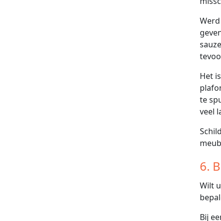
missc
Werd 
geven
sauze
tevoo
Het i
plafo
te sp
veel l
Schil
meube
6. 
Wilt 
bepal
Bij e