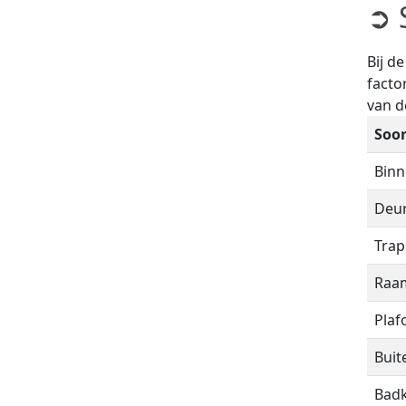
➲ 
Bij d
facto
van 
Soor
Bin
Deu
Trap
Raa
Plaf
Bui
Bad