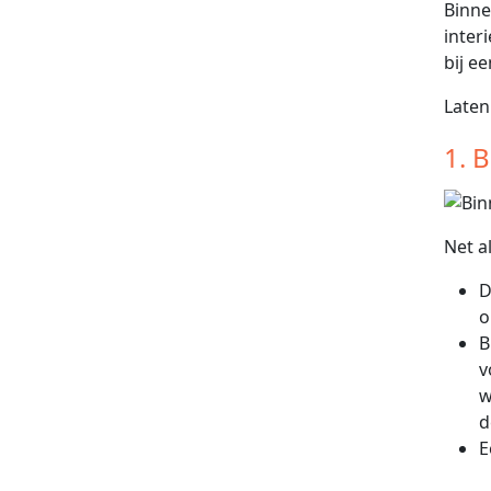
Binne
inter
bij e
Laten
1. 
Net a
D
o
B
v
w
d
E