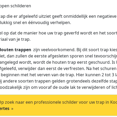
rap die er afgeleefd uitziet geeft onmiddellijk een negatieve
elukkig snel en éénvoudig verhelpen.
el op dat de manier hoe uw trap geverfd wordt en het soort 
iaal van je trap.
Houten trappen
zijn veelvoorkomend. Bij dit soort trap kie
iet, dan zullen de eerste afgesleten sporen snel tevoorsch
angelegd wordt, wordt de houten trap eerst geschuurd. Is 
fgeleefd, verwijder dan eerst de verfresten. Na het schur
 beginnen met het verven van de trap. Hier kunnen 2 tot 3 l
ij andere soorten trappen gelden grotendeels dezelfde sta
oodzakelijk zijn om vooraf de oude lak te verwijderen of lic
p zoek naar een professionele schilder voor uw trap in Koo
ertes
»