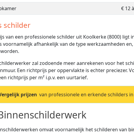
apkamer
€ 12 
s schilder
ijs van een professionele schilder uit Koolkerke (8000) ligt 
 is voornamelijk afhankelijk van de type werkzaamheden en, 
 worden.
childerwerker zal zodoende meer aanrekenen voor het schi
nmuur. Een richtprijs per oppervlakte is echter preciezer. 
en richtprijs per m² i.p.v. een uurtarief.
Vergelijk prijzen
van professionele en erkende schilders in
Binnenschilderwerk
nschilderwerken omvat voornamelijk het schilderen van 