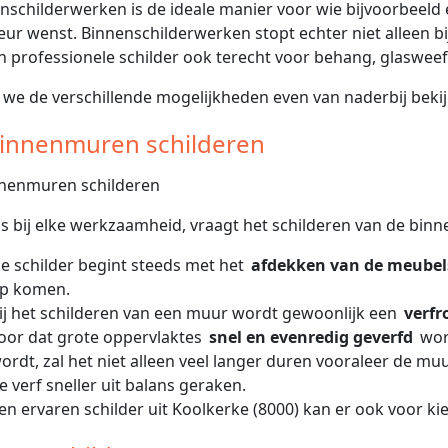
nschilderwerken is de ideale manier voor wie bijvoorbeeld 
ieur wenst. Binnenschilderwerken stopt echter niet alleen b
en professionele schilder ook terecht voor behang, glasweefs
 we de verschillende mogelijkheden even van naderbij bekij
Binnenmuren schilderen
ls bij elke werkzaamheid, vraagt het schilderen van de bi
e schilder begint steeds met het
afdekken van de meubel
p komen.
ij het schilderen van een muur wordt gewoonlijk een
verfr
oor dat grote oppervlaktes
snel en evenredig geverfd
wor
ordt, zal het niet alleen veel langer duren vooraleer de mu
e verf sneller uit balans geraken.
en ervaren schilder uit Koolkerke (8000) kan er ook voor k