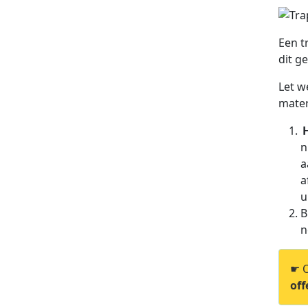
Een t
dit g
Let w
mater
n
a
a
u
B
n
☛ O
off