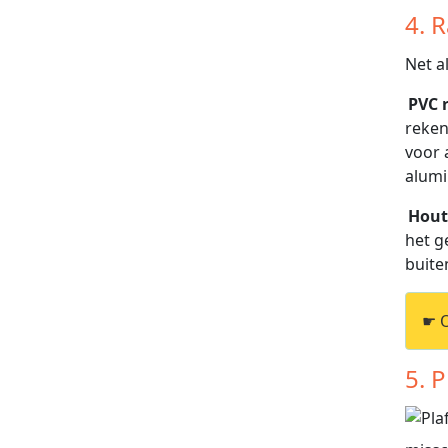
4. 
Net a
PVC 
reken
voor 
alumi
Hout
het g
buite
☛ 
5. 