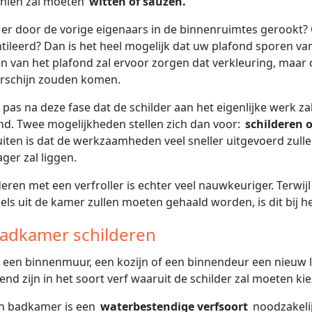
hien zal moeten
witten of sauzen.
er door de vorige eigenaars in de binnenruimtes gerookt?
tileerd? Dan is het heel mogelijk dat uw plafond sporen van
n van het plafond zal ervoor zorgen dat verkleuring, maar o
rschijn zouden komen.
s pas na deze fase dat de schilder aan het eigenlijke werk za
nd. Twee mogelijkheden stellen zich dan voor:
schilderen o
uiten is dat de werkzaamheden veel sneller uitgevoerd zul
ager zal liggen.
deren met een verfroller is echter veel nauwkeuriger. Terwijl
ls uit de kamer zullen moeten gehaald worden, is dit bij het
Badkamer schilderen
u een binnenmuur, een kozijn of een binnendeur een nieuw li
end zijn in het soort verf waaruit de schilder zal moeten ki
en badkamer is een
waterbestendige verfsoort
noodzakeli