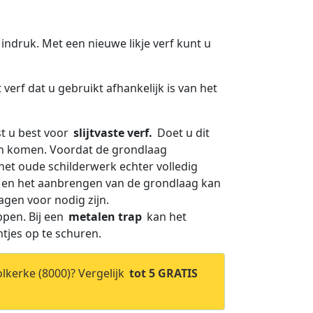
 indruk. Met een nieuwe likje verf kunt u
verf dat u gebruikt afhankelijk is van het
st u best voor
slijtvaste verf.
Doet u dit
ijn komen. Voordat de grondlaag
het oude schilderwerk echter volledig
en en het aanbrengen van de grondlaag kan
agen voor nodig zijn.
ppen. Bij een
metalen trap
kan het
htjes op te schuren.
lkerke (8000)? Vergelijk
tot 5 GRATIS