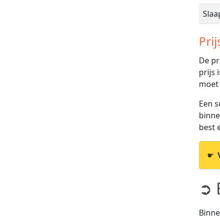
Sla
Prij
De pr
prijs
moet
Een s
binne
best e
☛
➲ 
Binne