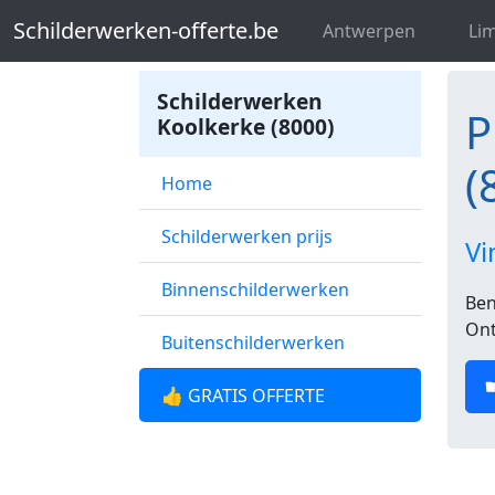
Schilderwerken-offerte.be
Profession
Schilderwerken-offerte.be
Antwerpen
Li
Schilderwerken
P
Koolkerke (8000)
(
Home
Schilderwerken prijs
Vi
Binnenschilderwerken
Ben
Ont
Buitenschilderwerken
👍 GRATIS OFFERTE