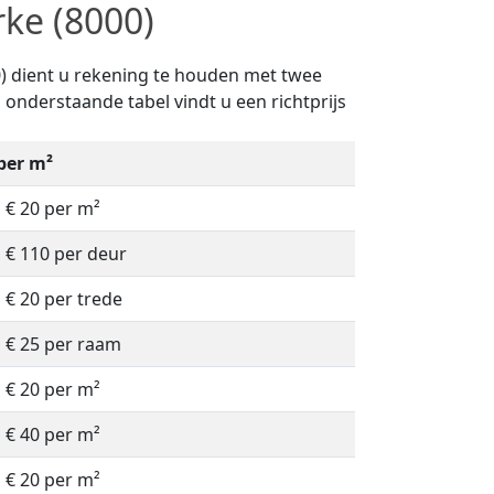
rke (8000)
00) dient u rekening te houden met twee
n onderstaande tabel vindt u een richtprijs
 per m²
à € 20 per m²
à € 110 per deur
à € 20 per trede
à € 25 per raam
à € 20 per m²
à € 40 per m²
à € 20 per m²