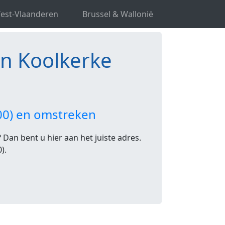
(s) in Koolkerke
est-Vlaanderen
Brussel & Wallonië
 in Koolkerke
000) en omstreken
 Dan bent u hier aan het juiste adres.
).