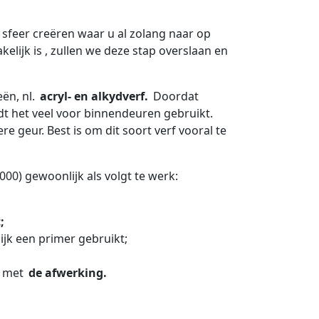
sfeer creëren waar u al zolang naar op
lijk is , zullen we deze stap overslaan en
ën, nl.
acryl- en alkydverf.
Doordat
t het veel voor binnendeuren gebruikt.
e geur. Best is om dit soort verf vooral te
000) gewoonlijk als volgt te werk:
;
jk een primer gebruikt;
r met
de afwerking.