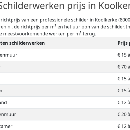
Schilderwerken prijs in Koolke
e richtprijs van een professionele schilder in Koolkerke (80
ren nl. de richtprijs per m² en het uurloon van de schilder. I
de meestvoorkomende werken per m² terug.
ten schilderwerken
Prijs
nenmuur
€ 15 
r
€ 70 
€ 15 
m
€ 15 
ond
€ 12 
tenmuur
€ 20 
kamer
€ 12 