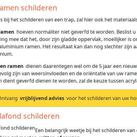
Ramen schilderen
ls bij het schilderen van een trap, zal hier ook het materiaal
ramen
hoeven normaliter niet geverfd te worden. Beslist u
ing mee dat het, door zijn gladde oppervlak, moeilijker is 
aluminium ramen. Het resultaat kan dan nog slechter zijn a
nium.
en ramen
dienen daarentegen wel om de 5 jaar een nieuwe
evolg zijn van weersinvloeden en de oriëntatie van uw rame
n dient geverfd dienen te worden, zal de keuze tussen acryl
Ontvang
vrijblijvend advies
voor het schilderen van uw ho
Plafond schilderen
Een belangrijk weetje bij het schilderen van