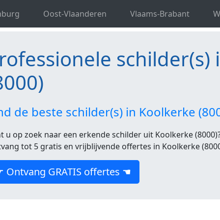
ele schilder(s) in West-Vlaanderen
Professionele schilder
mburg
Oost-Vlaanderen
Vlaams-Brabant
W
rofessionele schilder(s)
8000)
nd de beste schilder(s) in Koolkerke (8
t u op zoek naar een erkende schilder uit Koolkerke (8000)?
vang tot 5 gratis en vrijblijvende offertes in Koolkerke (8000
☛ Ontvang GRATIS offertes ☚