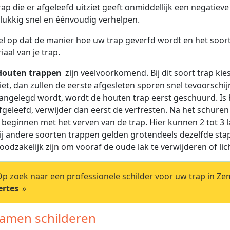
rap die er afgeleefd uitziet geeft onmiddellijk een negatieve
elukkig snel en éénvoudig verhelpen.
el op dat de manier hoe uw trap geverfd wordt en het soort 
iaal van je trap.
Houten trappen
zijn veelvoorkomend. Bij dit soort trap kie
iet, dan zullen de eerste afgesleten sporen snel tevoorsch
angelegd wordt, wordt de houten trap eerst geschuurd. Is 
fgeleefd, verwijder dan eerst de verfresten. Na het schur
 beginnen met het verven van de trap. Hier kunnen 2 tot 3 l
ij andere soorten trappen gelden grotendeels dezelfde sta
oodzakelijk zijn om vooraf de oude lak te verwijderen of lic
p zoek naar een professionele schilder voor uw trap in Zem
ertes
»
Ramen schilderen