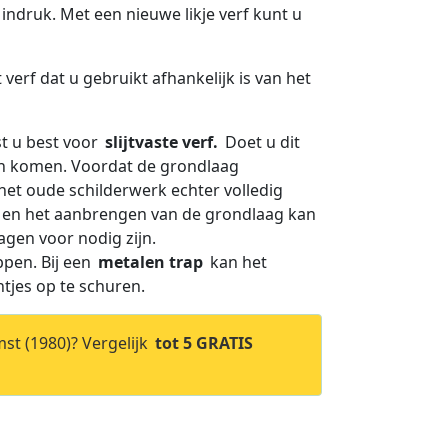
 indruk. Met een nieuwe likje verf kunt u
verf dat u gebruikt afhankelijk is van het
st u best voor
slijtvaste verf.
Doet u dit
ijn komen. Voordat de grondlaag
het oude schilderwerk echter volledig
en en het aanbrengen van de grondlaag kan
agen voor nodig zijn.
ppen. Bij een
metalen trap
kan het
htjes op te schuren.
st (1980)? Vergelijk
tot 5 GRATIS