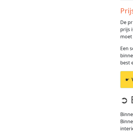
Prij
De pr
prijs
moet
Een s
binne
best e
☛
➲ 
Binne
Binne
inter