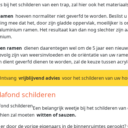
ls bij het schilderen van een trap, zal hier ook het materiaal
ramen
hoeven normaliter niet geverfd te worden. Beslist u
ing mee dat het, door zijn gladde oppervlak, moeilijker is 
aluminium ramen. Het resultaat kan dan nog slechter zijn a
nium.
en ramen
dienen daarentegen wel om de 5 jaar een nieuwe
evolg zijn van weersinvloeden en de oriëntatie van uw rame
n dient geverfd dienen te worden, zal de keuze tussen acryl
Ontvang
vrijblijvend advies
voor het schilderen van uw ho
Plafond schilderen
Een belangrijk weetje bij het schilderen van
hien zal moeten
witten of sauzen.
er door de vorige eigenaars in de binnenruimtes gerookt?