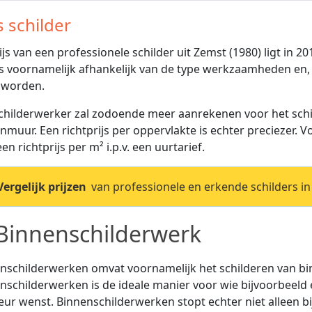
s schilder
ijs van een professionele schilder uit Zemst (1980) ligt in 2
 is voornamelijk afhankelijk van de type werkzaamheden en, 
 worden.
childerwerker zal zodoende meer aanrekenen voor het schi
nmuur. Een richtprijs per oppervlakte is echter preciezer. 
en richtprijs per m² i.p.v. een uurtarief.
Vergelijk prijzen
van professionele en erkende schilders in
Binnenschilderwerk
nschilderwerken omvat voornamelijk het schilderen van 
nschilderwerken is de ideale manier voor wie bijvoorbeeld 
ieur wenst. Binnenschilderwerken stopt echter niet alleen b