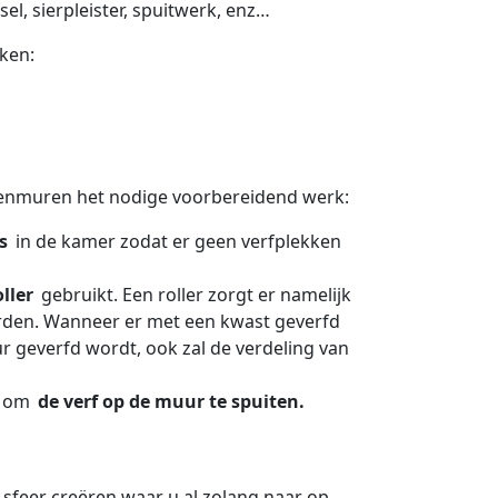
el, sierpleister, spuitwerk, enz…
ken:
nnenmuren het nodige voorbereidend werk:
s
in de kamer zodat er geen verfplekken
oller
gebruikt. Een roller zorgt er namelijk
den. Wanneer er met een kwast geverfd
ur geverfd wordt, ook zal de verdeling van
n om
de verf op de muur te spuiten.
sfeer creëren waar u al zolang naar op