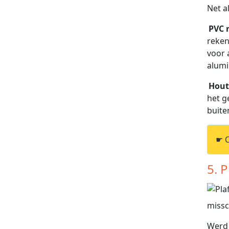
Net a
PVC 
reken
voor 
alumi
Hout
het g
buite
☛ 
5. 
missc
Werd 