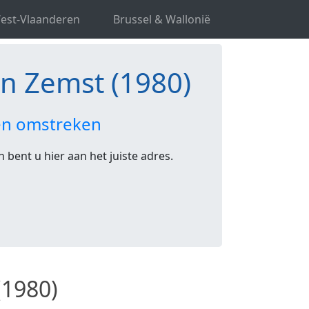
) in Zemst
est-Vlaanderen
Brussel & Wallonië
 in Zemst (1980)
 en omstreken
 bent u hier aan het juiste adres.
(1980)