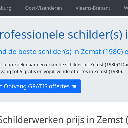
ele schilder(s) in Vlaams-Brabant
Professionele schilder(s
mburg
Oost-Vlaanderen
Vlaams-Brabant
W
rofessionele schilder(s)
nd de beste schilder(s) in Zemst (1980)
t u op zoek naar een erkende schilder uit Zemst (1980)? Dan
vang tot 5 gratis en vrijblijvende offertes in Zemst (1980).
☛ Ontvang GRATIS offertes ☚
Schilderwerken prijs in Zemst 