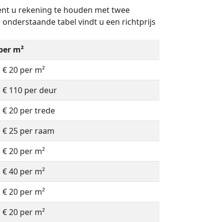
dient u rekening te houden met twee
n onderstaande tabel vindt u een richtprijs
 per m²
à € 20 per m²
à € 110 per deur
à € 20 per trede
à € 25 per raam
à € 20 per m²
à € 40 per m²
à € 20 per m²
à € 20 per m²