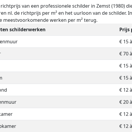
e richtprijs van een professionele schilder in Zemst (1980) 
ren nl. de richtprijs per m² en het uurloon van de schilder. I
de meestvoorkomende werken per m² terug.
ten schilderwerken
Prijs
nenmuur
€ 15 
r
€ 70 
€ 15 
m
€ 15 
ond
€ 12 
tenmuur
€ 20 
kamer
€ 12 
apkamer
€ 12 