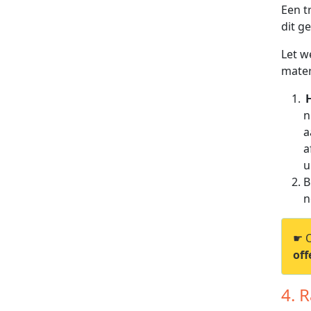
Een t
dit g
Let w
mater
n
a
a
u
B
n
☛ O
off
4. 