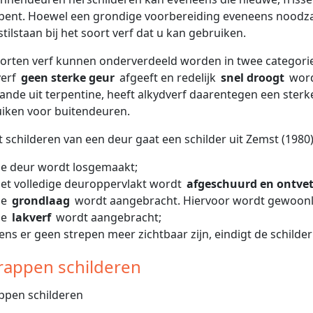
bent. Hoewel een grondige voorbereiding eveneens noodzake
stilstaan bij het soort verf dat u kan gebruiken.
orten verf kunnen onderverdeeld worden in twee categorie
verf
geen sterke geur
afgeeft en redelijk
snel droogt
word
ande uit terpentine, heeft alkydverf daarentegen een sterker
iken voor buitendeuren.
et schilderen van een deur gaat een schilder uit Zemst (1980)
e deur wordt losgemaakt;
et volledige deuroppervlakt wordt
afgeschuurd en ontvet
De
grondlaag
wordt aangebracht. Hiervoor wordt gewoonli
De
lakverf
wordt aangebracht;
ens er geen strepen meer zichtbaar zijn, eindigt de schilde
Trappen schilderen