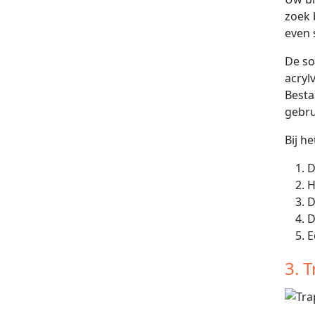
zoek 
even 
De so
acryl
Besta
gebru
Bij h
D
H
E
3. 