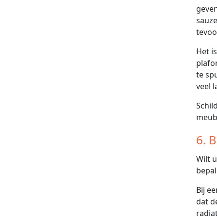
geven
sauze
tevoo
Het i
plafo
te sp
veel l
Schil
meube
6. 
Wilt 
bepal
Bij e
dat d
radia