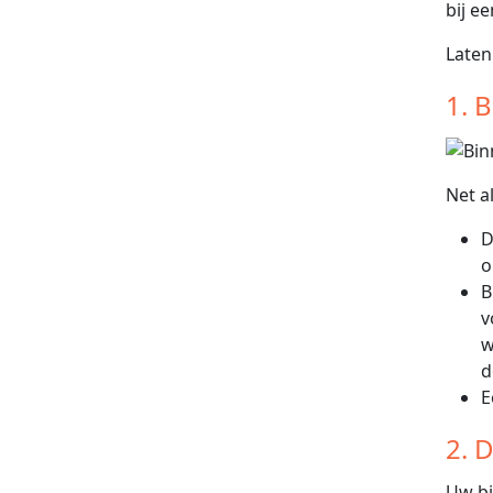
bij e
Laten
1. 
Net a
D
o
B
v
w
d
E
2. 
Uw bi