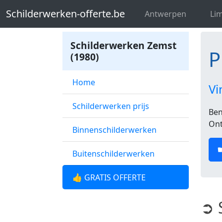
Schilderwerken-offerte.be
Profession
Schilderwerken-offerte.be
Antwerpen
Li
Schilderwerken Zemst
P
(1980)
Home
Vi
Schilderwerken prijs
Ben
Ont
Binnenschilderwerken
Buitenschilderwerken
👍 GRATIS OFFERTE
➲ 