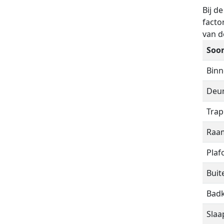
Bij d
facto
van 
Soor
Bin
Deu
Trap
Raa
Plaf
Bui
Bad
Sla