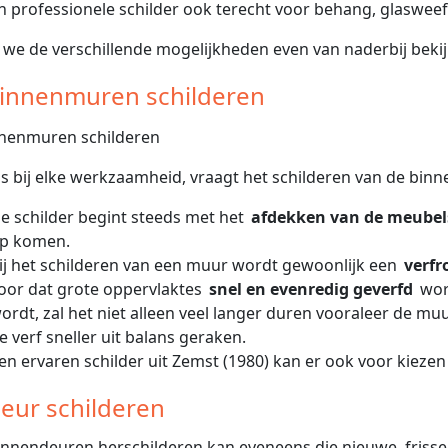
en professionele schilder ook terecht voor behang, glasweefs
 we de verschillende mogelijkheden even van naderbij bekij
Binnenmuren schilderen
ls bij elke werkzaamheid, vraagt het schilderen van de bi
e schilder begint steeds met het
afdekken van de meubel
p komen.
ij het schilderen van een muur wordt gewoonlijk een
verfr
oor dat grote oppervlaktes
snel en evenredig geverfd
wor
ordt, zal het niet alleen veel langer duren vooraleer de mu
e verf sneller uit balans geraken.
en ervaren schilder uit Zemst (1980) kan er ook voor kieze
Deur schilderen
nnendeuren herschilderen kan eveneens die nieuwe, frisse 