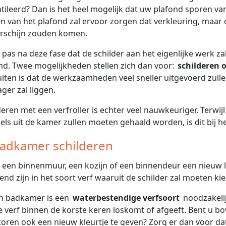
tileerd? Dan is het heel mogelijk dat uw plafond sporen van
n van het plafond zal ervoor zorgen dat verkleuring, maar o
rschijn zouden komen.
s pas na deze fase dat de schilder aan het eigenlijke werk za
nd. Twee mogelijkheden stellen zich dan voor:
schilderen o
uiten is dat de werkzaamheden veel sneller uitgevoerd zul
ager zal liggen.
deren met een verfroller is echter veel nauwkeuriger. Terwijl
ls uit de kamer zullen moeten gehaald worden, is dit bij het
Badkamer schilderen
u een binnenmuur, een kozijn of een binnendeur een nieuw li
end zijn in het soort verf waaruit de schilder zal moeten ki
en badkamer is een
waterbestendige verfsoort
noodzakeli
e verf binnen de korste keren loskomt of afgeeft. Bent u 
toren ook een nieuw kleurtje te geven? Zorg er dan voor d