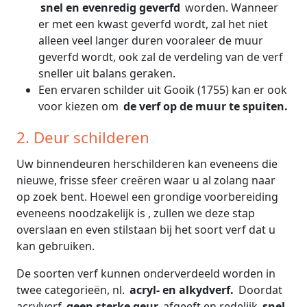
snel en evenredig geverfd
worden. Wanneer
er met een kwast geverfd wordt, zal het niet
alleen veel langer duren vooraleer de muur
geverfd wordt, ook zal de verdeling van de verf
sneller uit balans geraken.
Een ervaren schilder uit Gooik (1755) kan er ook
voor kiezen om
de verf op de muur te spuiten.
2. Deur schilderen
Uw binnendeuren herschilderen kan eveneens die
nieuwe, frisse sfeer creëren waar u al zolang naar
op zoek bent. Hoewel een grondige voorbereiding
eveneens noodzakelijk is , zullen we deze stap
overslaan en even stilstaan bij het soort verf dat u
kan gebruiken.
De soorten verf kunnen onderverdeeld worden in
twee categorieën, nl.
acryl- en alkydverf.
Doordat
acrylverf
geen sterke geur
afgeeft en redelijk
snel