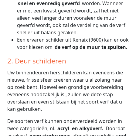
snel en evenredig geverfd
worden. Wanneer
er met een kwast geverfd wordt, zal het niet
alleen veel langer duren vooraleer de muur
geverfd wordt, ook zal de verdeling van de verf
sneller uit balans geraken.
Een ervaren schilder uit Renaix (9600) kan er ook
voor kiezen om
de verf op de muur te spuiten.
2. Deur schilderen
Uw binnendeuren herschilderen kan eveneens die
nieuwe, frisse sfeer creëren waar u al zolang naar
op zoek bent. Hoewel een grondige voorbereiding
eveneens noodzakelijk is , zullen we deze stap
overslaan en even stilstaan bij het soort verf dat u
kan gebruiken.
De soorten verf kunnen onderverdeeld worden in
twee categorieën, nl.
acryl- en alkydverf.
Doordat
acrylverf
geen sterke geur
afgeeft en redelijk
snel